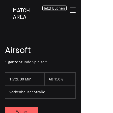
Jetzt Buchen
MATCH
AREA
Airsoft
1 ganze Stunde Spielzeit
Ab
150
1 Std. 30 Min.
1
Ab 150 €
Euro
S
t
Vockenhauser Straße
d
3
0
M
Weiter
i