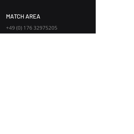
MATCH AREA
+49 (0) 176 32975205
Vockenhauser Str. 2
78048 Villingen-Schwenningen
Bitte beachten Sie, dass wir
ausschließlich über die auf unserer
Website angegebene Nummer mit Ihnen
in Kontakt treten.
Sollten Sie Nachrichten, E-Mails oder
andere Anfragen von nicht aufgeführten
Quellen erhalten, stammen diese nicht